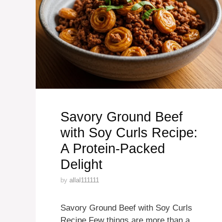
Savory Ground Beef
with Soy Curls Recipe:
A Protein-Packed
Delight
by
allal111111
Savory Ground Beef with Soy Curls
Recipe Few things are more than a